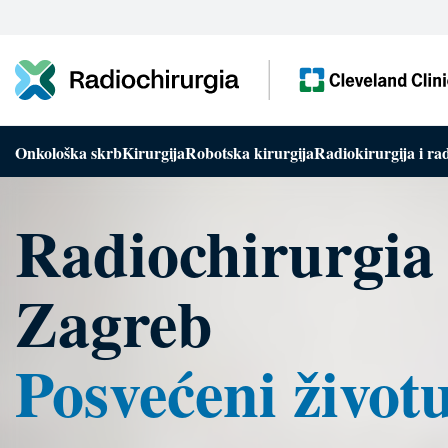
Skoči
na
glavni
sadržaj
Onkološka skrb
Kirurgija
Robotska kirurgija
Radiokirurgija i rad
Radiochirurgia
Zagreb
Posvećeni život