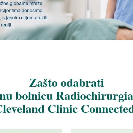
tižne globalne mreže
acijentima donosimo
s jasnim ciljem pružiti
regiji.
Zašto odabrati
lnu bolnicu Radiochirurgi
leveland Clinic Connecte