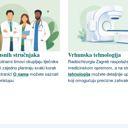
usnih stručnjaka
Vrhunska tehnologija
linarni timovi okupljaju liječnike
Radiochirurgia Zagreb raspola
ji zajedno planiraju svaki korak
medicinskom opremom, a na str
stranici
O nama
možete saznati
tehnologija
možete detaljnije u
ristupu.
koji omogućuju precizne zahvat