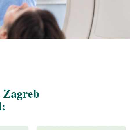
a Zagreb
d: