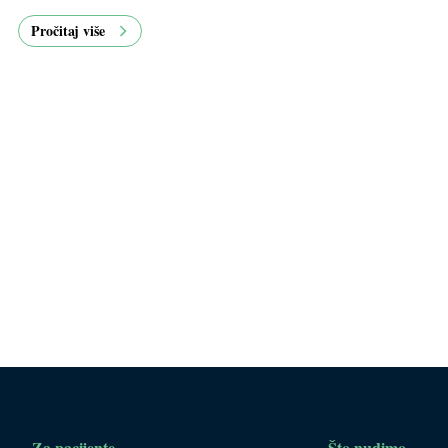
Pročitaj više
Za pacijente
Što nudimo