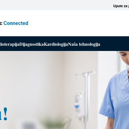
Upute za 
ioterapija
Dijagnostika
Kardiologija
Naša tehnologija
u!